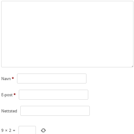
Navn
*
E-post
*
Nettsted
9
×
2
=