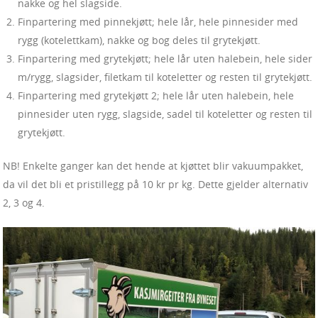
nakke og hel slagside.
Finpartering med pinnekjøtt; hele lår, hele pinnesider med
rygg (kotelettkam), nakke og bog deles til grytekjøtt.
Finpartering med grytekjøtt; hele lår uten halebein, hele sider
m/rygg, slagsider, filetkam til koteletter og resten til grytekjøtt.
Finpartering med grytekjøtt 2; hele lår uten halebein, hele
pinnesider uten rygg, slagside, sadel til koteletter og resten til
grytekjøtt.
NB! Enkelte ganger kan det hende at kjøttet blir vakuumpakket,
da vil det bli et pristillegg på 10 kr pr kg. Dette gjelder alternativ
2, 3 og 4.