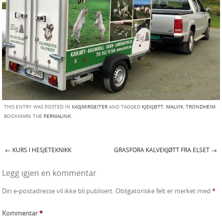
THIS ENTRY WAS POSTED IN
KASJMIRGEITER
AND TAGGED
KJEKJØTT
,
MALVIK
,
TRONDHEIM
.
BOOKMARK THE
PERMALINK
.
←
KURS I HESJETEKNIKK
GRASFORA KALVEKJØTT FRA ELSET
→
Post navigation
Legg igjen en kommentar
Din e-postadresse vil ikke bli publisert.
Obligatoriske felt er merket med
*
Kommentar
*