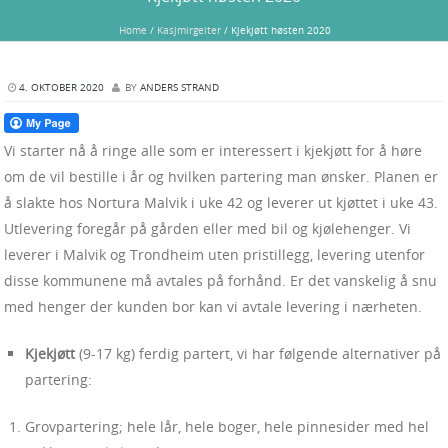
Home
/
Kasjmirgeiter
/
Kjekjøtt høsten 2020
4. OKTOBER 2020
BY
ANDERS STRAND
Vi starter nå å ringe alle som er interessert i kjekjøtt for å høre
om de vil bestille i år og hvilken partering man ønsker. Planen er
å slakte hos Nortura Malvik i uke 42 og leverer ut kjøttet i uke 43.
Utlevering foregår på gården eller med bil og kjølehenger. Vi
leverer i Malvik og Trondheim uten pristillegg, levering utenfor
disse kommunene må avtales på forhånd. Er det vanskelig å snu
med henger der kunden bor kan vi avtale levering i nærheten.
Kjekjøtt
(9-17 kg) ferdig partert, vi har følgende alternativer på
partering:
Grovpartering; hele lår, hele boger, hele pinnesider med hel