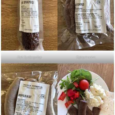
Geit Spekepølse
Geitechorizo