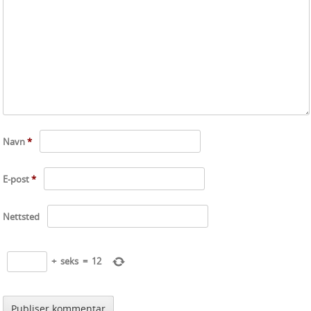
Navn
*
E-post
*
Nettsted
+
seks
=
12