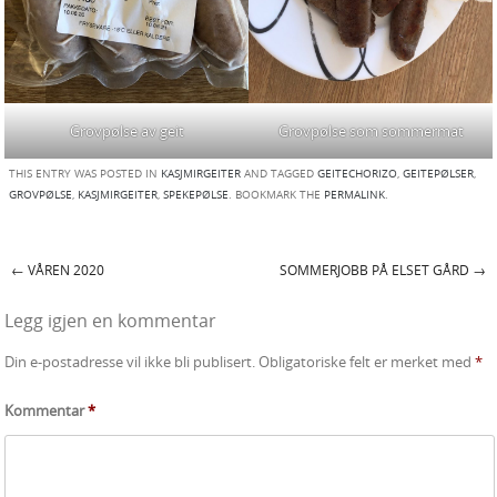
Grovpølse av geit
Grovpølse som sommermat
THIS ENTRY WAS POSTED IN
KASJMIRGEITER
AND TAGGED
GEITECHORIZO
,
GEITEPØLSER
,
GROVPØLSE
,
KASJMIRGEITER
,
SPEKEPØLSE
. BOOKMARK THE
PERMALINK
.
←
VÅREN 2020
SOMMERJOBB PÅ ELSET GÅRD
→
Post navigation
Legg igjen en kommentar
Din e-postadresse vil ikke bli publisert.
Obligatoriske felt er merket med
*
Kommentar
*