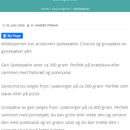
Home
/
Kasjmirgeiter
/
Geitepølser
16. JUNI 2020
BY
ANDERS STRAND
Vilteksperten har produsert spekepølse, Chorizo og grovpølse av
geitekjøttet vårt.
Geit Spekepølse veier ca 300 gram. Perfekt på brødskiva eller
sammen med flatbrød og potetsalat.
Geitechorizo selges fryst i pakninger på ca 200 gram. Perfekt som
tapas eller på pizza.
Grovpølse av geit selges fryst i pakninger på ca 400 gram. Perfekt
sammen med pinnekjøtt, du kan grille eller steke den og servere
den med potetsalat og en grønn salat og du kan trekke den i
vann og spise med kokte poteter.