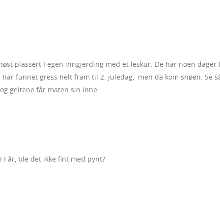
 høst plassert I egen inngjerding med et leskur. De har noen dager 
 har funnet gress helt fram til 2. juledag, men da kom snøen. Se s
n og geitene får maten sin inne.
n I år, ble det ikke fint med pynt?