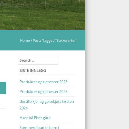
Home
/
Posts Tagged "Sukkererter"
Search
SISTE INNLEGG
Produkter og tjenester 2026
Produkter og tjenester 2025
Bestille kje- og geitekjøtt høsten
2024
Høst på Elset gård
Sommertilbud til barn i