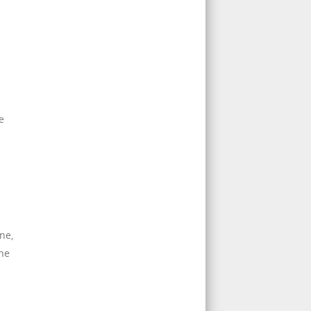
e
ne,
nne