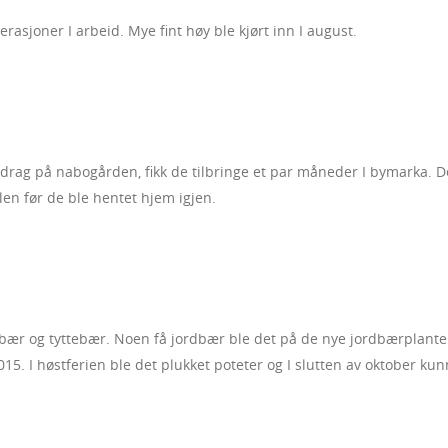
rasjoner I arbeid. Mye fint høy ble kjørt inn I august.
pdrag på nabogården, fikk de tilbringe et par måneder I bymarka. D
en før de ble hentet hjem igjen.
åbær og tyttebær. Noen få jordbær ble det på de nye jordbærplante
5. I høstferien ble det plukket poteter og I slutten av oktober ku