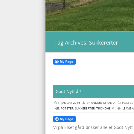
Tag Archives:
Sukkererter
Godt Nytt år!
1. JANUAR 2016
BY
ANDERS STRAND
POSTED
KJE
,
POTETER
,
SUKKERERTER
,
TRONDHEIM
LEAVE 
Vi på Elset gård ønsker alle et Godt Nytt 