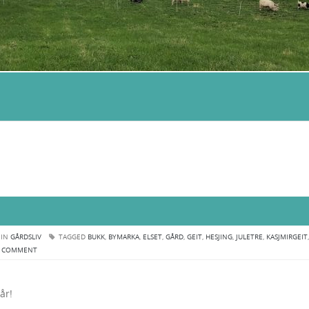
 IN
GÅRDSLIV
TAGGED
BUKK
,
BYMARKA
,
ELSET
,
GÅRD
,
GEIT
,
HESJING
,
JULETRE
,
KASJMIRGEIT
,
A COMMENT
år!