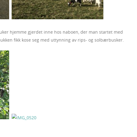
å uker hjemme gjerdet inne hos naboen, der man startet med
Bukken fikk kose seg med uttynning av rips- og solbærbusker.