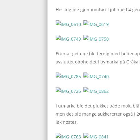
Hesjing ble gjennomført I juli med 4 gene
Etter at geitene ble ferdig med beiteop
avsluttet oppholdet I bymarka på Gråkall
I utmarka ble det plukket både molt, bl
men det ble mange sukkererter også I 201
løk høstes.