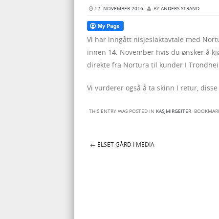
12. NOVEMBER 2016
BY
ANDERS STRAND
Vi har inngått nisjeslaktavtale med Nortu
innen 14. November hvis du ønsker å kjøpe
direkte fra Nortura til kunder I Trondh
Vi vurderer også å ta skinn I retur, disse
THIS ENTRY WAS POSTED IN
KASJMIRGEITER
. BOOKMAR
←
ELSET GÅRD I MEDIA
Post navigation