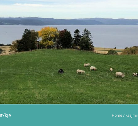
t/kje
Home
/
Kasjmir