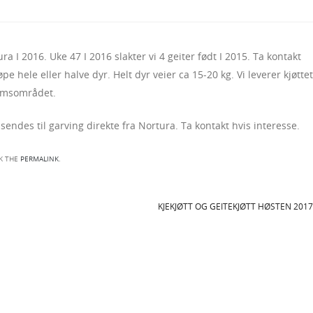
ra I 2016. Uke 47 I 2016 slakter vi 4 geiter født I 2015. Ta kontakt
 hele eller halve dyr. Helt dyr veier ca 15-20 kg. Vi leverer kjøttet
eimsområdet.
 sendes til garving direkte fra Nortura. Ta kontakt hvis interesse.
K THE
PERMALINK
.
KJEKJØTT OG GEITEKJØTT HØSTEN 201