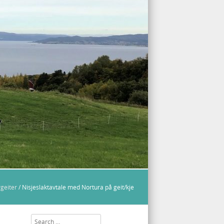
geiter
/
Nisjeslaktavtale med Nortura på geit/kje
Search