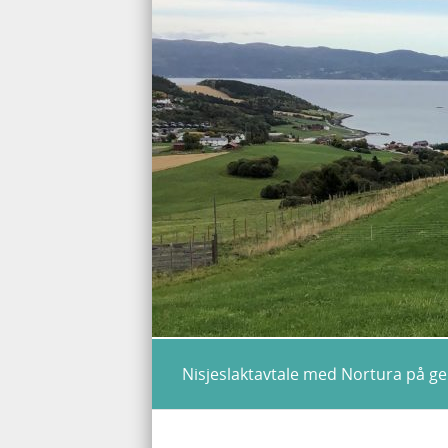
Nisjeslaktavtale med Nortura på gei