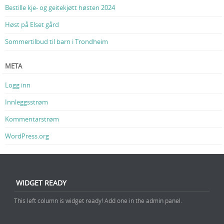
Bestille kje- og geitekjøtt høsten 2024
Høst på Elset gård
Sommertilbud til barn i Trondheim
META
Logg inn
Innleggsstrøm
Kommentarstrøm
WordPress.org
WIDGET READY
This left column is widget ready! Add one in the admin panel.